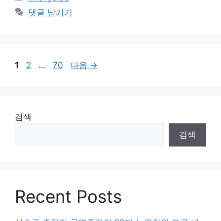
테
댓글 남기기
고
리
페
페
페
1
2
…
70
다음
→
이
이
이
지
지
지
검색
검색
Recent Posts