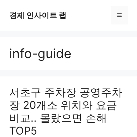
컨
텐
경제 인사이트 랩
메
츠
로
뉴
건
너
info-guide
뛰
기
서초구 주차장 공영주차
장 20개소 위치와 요금
비교.. 몰랐으면 손해
TOP5