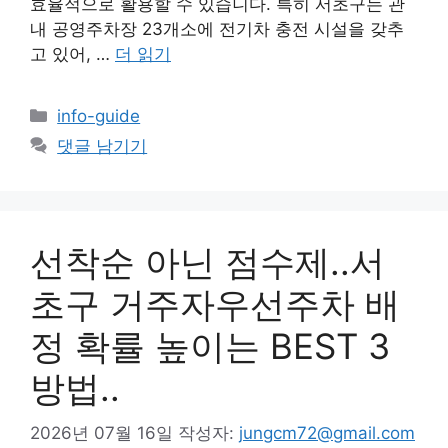
효율적으로 활용할 수 있습니다. 특히 서초구는 관
내 공영주차장 23개소에 전기차 충전 시설을 갖추
고 있어, …
더 읽기
카
info-guide
테
댓글 남기기
고
리
선착순 아닌 점수제..서
초구 거주자우선주차 배
정 확률 높이는 BEST 3
방법..
2026년 07월 16일
작성자:
jungcm72@gmail.com