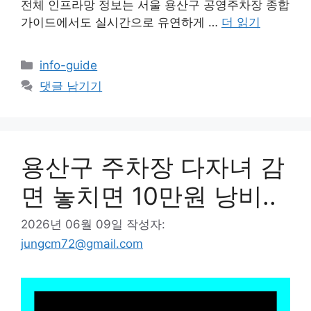
전체 인프라망 정보는 서울 용산구 공영주차장 종합
가이드에서도 실시간으로 유연하게 …
더 읽기
카
info-guide
테
댓글 남기기
고
리
용산구 주차장 다자녀 감
면 놓치면 10만원 낭비..
2026년 06월 09일
작성자:
jungcm72@gmail.com