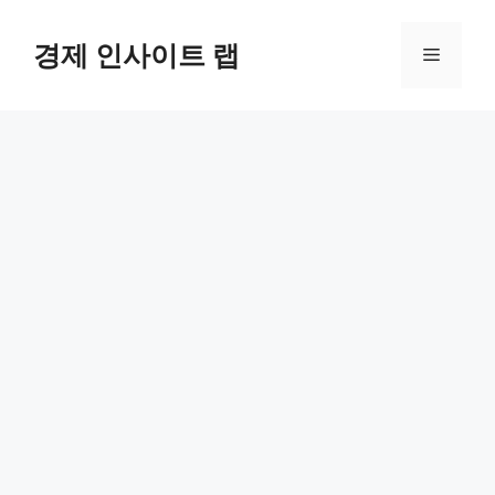
컨
텐
경제 인사이트 랩
메
츠
로
뉴
건
너
뛰
기