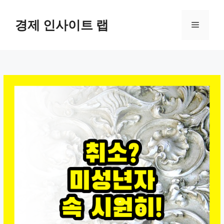
컨
텐
경제 인사이트 랩
메
츠
로
뉴
건
너
뛰
기