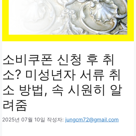
소비쿠폰 신청 후 취
소? 미성년자 서류 취
소 방법, 속 시원히 알
려줌
2025년 07월 10일
작성자:
jungcm72@gmail.com