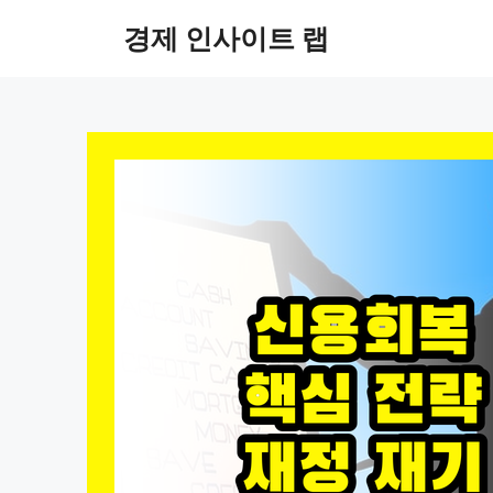
컨
경제 인사이트 랩
텐
츠
로
건
너
뛰
기