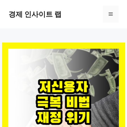
컨
텐
경제 인사이트 랩
메
츠
로
뉴
건
너
뛰
기