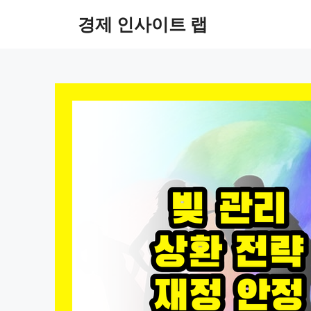
컨
경제 인사이트 랩
텐
츠
로
건
너
뛰
기