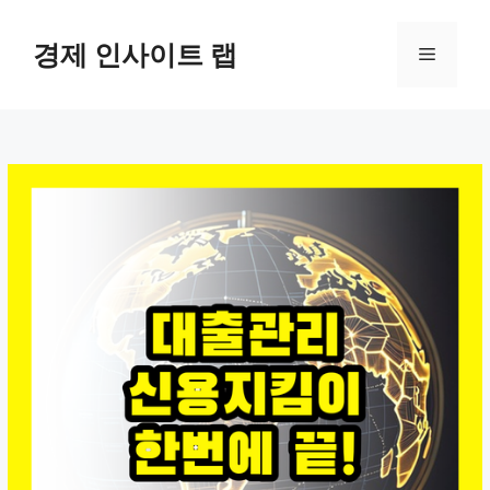
컨
텐
경제 인사이트 랩
메
츠
로
뉴
건
너
뛰
기