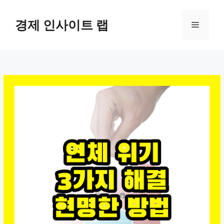
컨
텐
경제 인사이트 랩
메
츠
로
뉴
건
너
뛰
기