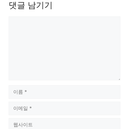
댓글 남기기
댓
글
이
름
이
메
일
웹
사