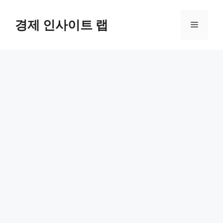
컨
텐
경제 인사이트 랩
메
츠
로
뉴
건
너
뛰
기