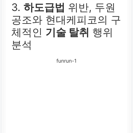
3.
하도급법
위반, 두원
지의 표명입니다.
공조와 현대케피코의 구
체적인
기술 탈취
행위
분석
funrun-1