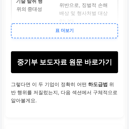
위반으로, 징벌적 손해
배상 및 형사처벌 대상
입니다.
표 더보기
피해 심각성
단순 재산 피해를 넘어
중소기업의 생존 기반
중기부 보도자료 원문 바로가기
자체를 파괴하고 시장
퇴출 위험을 초래합니
다.
그렇다면 이 두 기업이 정확히 어떤
하도급법
위
반 행위를 저질렀는지, 다음 섹션에서 구체적으로
정부 의지
알아볼게요.
중기부의 공정위
고발
요청
은 무관용 원칙을
적용하겠다는 강력한 의