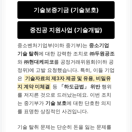
기술보증기금 (기술보호)
중진공 지원사업 (기술개발)
중소벤처기업부(이하 중기부)는
중소기업
기술 탈취
에 대한 강력한 조치로
㈜두원공조
와
㈜현대케피코
를 공정거래위원회(이하 공
정위)에 고발 요청했습니다. 특히, 이들 기업
은
기술자료의 제3자 제공 및 유용, 비밀유
지 계약 미체결
등
「하도급법」 위반
행위
를 저지른 것으로 드러났는데요. 이번 조치
는 중기부가
기술 보호
에 대한 단호한 의지
를 표명한 상징적인 사건입니다.
기술 탈취 문제는 단순히 돈을 잃는 문제를