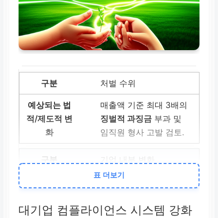
처벌 수위
매출액 기준 최대 3배의
징벌적 과징금
부과 및
임직원 형사 고발 검토.
기업 내부 변화
표 더보기
대기업 컴플라이언스
(법규 준수) 시스템 대폭
대기업 컴플라이언스 시스템 강화
강화 압박.