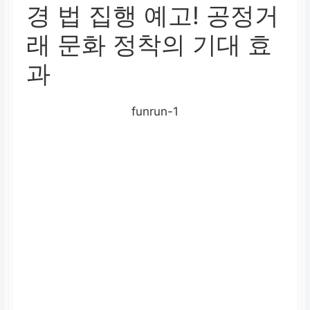
경 법 집행 예고! 공정거
래 문화 정착의 기대 효
과
funrun-1