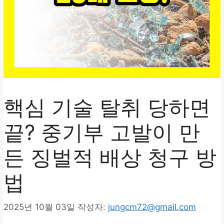
핵심 기술 탈취 당하면
끝? 중기부 고발이 만
든 징벌적 배상 청구 방
법
2025년 10월 03일
작성자:
jungcm72@gmail.com