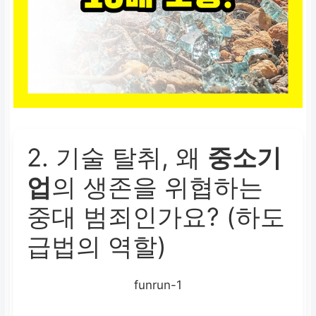
2. 기술 탈취, 왜
중소기
업
의 생존을 위협하는
중대 범죄인가요? (하도
급법의 역할)
funrun-1