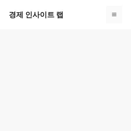
컨
텐
경제 인사이트 랩
메
츠
로
뉴
건
너
뛰
기