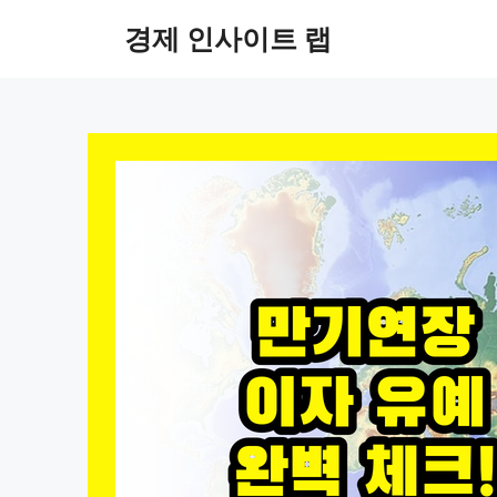
컨
경제 인사이트 랩
텐
츠
로
건
너
뛰
기