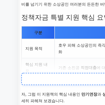
비를 넘기기 위한 소상공인 여러분의 든든한 버
정책자금 특별 지원 핵심 요약 
구분
호우 피해 소상공인의 즉각
지원 목적
화
핵심 지원 내
기존 소진공
직접대출
에 
용
긴급 신청 기
2025년 8월 14일 ~ 12월 
간
자, 그럼 이 지원책의 핵심 내용인
만기연장
과
세히 파헤쳐 보겠습니다.
적용 대상
특별재난지역 내 사업장 소