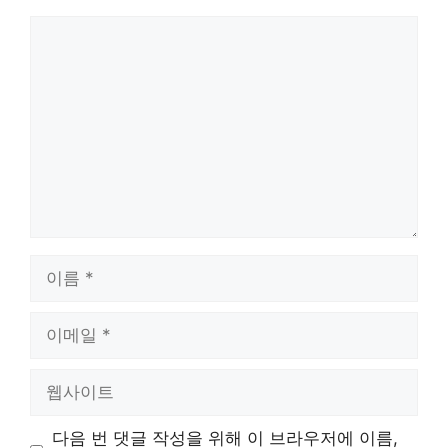
댓
글
이
름
이
메
일
웹
사
이
다음 번 댓글 작성을 위해 이 브라우저에 이름,