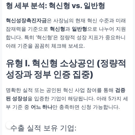
혁신형(수출/매출 신장/스마트공장 등) 또는 일반형(스마트기
형 세부 분석: 혁신형 vs. 일반형
술 도입/백년가게 등) 소상공인
혁신성장촉진자금
은 사장님의 현재 혁신 수준과 미래
잠재력을 기준으로
혁신형
과
일반형
으로 나누어 지원
합니다. 특히 ‘혁신형’은 정량적 성장 지표가 중요하니
아래 기준을 꼼꼼히 체크해 보세요.
유형 I. 혁신형
소상공인 (정량적
성장과 정부 인증 집중)
명확한 실적 또는 공인된 혁신 사업 참여를 통해
검증
된 성장성
을 입증한 기업이 해당됩니다. 아래 5가지 세
부 기준 중
어느 하나
만 충족하면 신청 가능합니다.
수출 실적 보유 기업: