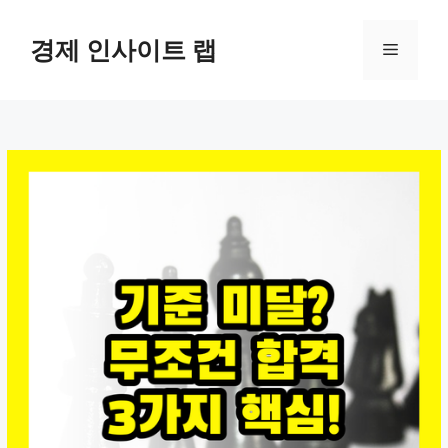
컨
텐
경제 인사이트 랩
메
츠
로
뉴
건
너
뛰
기