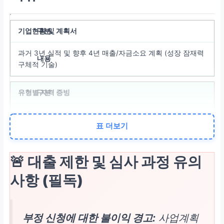
기업현황 및 계획서
과거 3년 실적 및 향후 4년 매출/자금소요 계획 (성장 잠재력
구체적 기술)
유형별 자격 증빙
수출 실적 증명원, 스마트공장 수준 확인서 등 유효기간 내 필
표 더보기
수 서류
경쟁력 자료
🚨 대출 제한 및 심사 과정 유의
사항 (필독)
특허, 이노비즈, 메인비즈, ESG 관련 인증 및 최근 3년 이내
수상 실적
재무 건전성 자료
부정 신청에 대한 불이익 경고:
사업계획