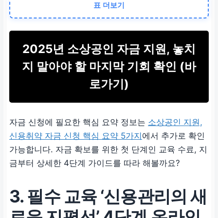
표 더보기
‘신용관리의 새로운 지평
선’
2025년 소상공인 자금 지원, 놓치
필수 수료 조건
지 말아야 할 마지막 기회 확인 (바
로가기)
학습 시간
80% 이상 수강
자금 신청에 필요한 핵심 요약 정보는
소상공인 지원,
접수 예정일
신용취약 자금 신청 핵심 요약 5가지
에서 추가로 확인
가능합니다. 자금 확보를 위한 첫 단계인 교육 수료, 지
25년 6월 2일(월) 14시
금부터 상세한 4단계 가이드를 따라 해볼까요?
(조기 마감 주의)
3. 필수 교육 ‘신용관리의 새
로운 지평선’ 4단계 온라인