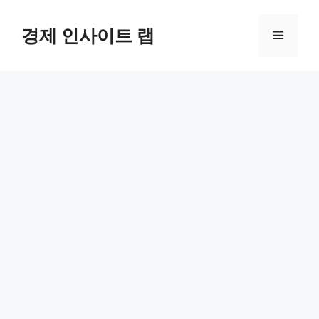
컨
텐
경제 인사이트 랩
메
츠
로
뉴
건
너
뛰
기