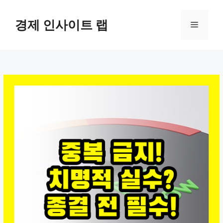
컨
텐
경제 인사이트 랩
메
츠
로
뉴
건
너
뛰
기