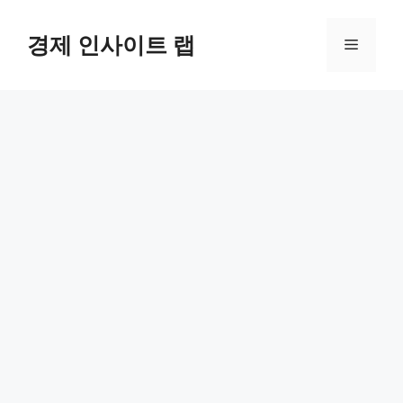
컨
텐
경제 인사이트 랩
메
츠
로
뉴
건
너
뛰
기