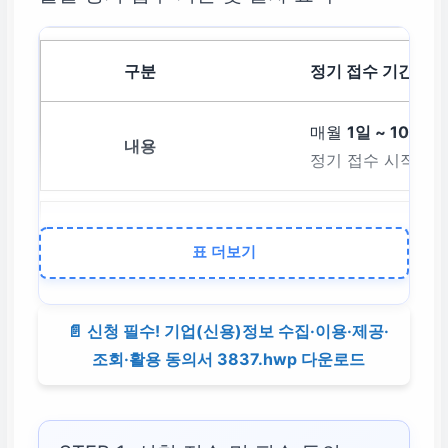
정기 접수 기간
매월
1일 ~ 10일
까지
정기 접수 시작)
신청 방식
표 더보기
온라인 비대면 (
트) 또는 관할 지역
📄 신청 필수! 기업(신용)정보 수집·이용·제공·
털 취약자)
조회·활용 동의서 3837.hwp 다운로드
필수 선행 조건