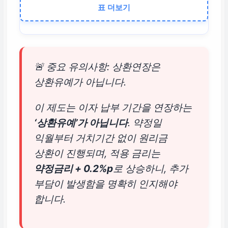
표 더보기
핵심 변경점
다중채무자 기준 (
3
출액 감소 기준 (
10
🚨 중요 유의사항: 상환연장은
감소
) 완화
상환유예가 아닙니다.
이 제도는 이자 납부 기간을 연장하는
금리 유의사항
‘상환유예’가 아닙니다
. 약정일
익월부터 거치기간 없이 원리금
기존 약정 금리에
+
상환이 진행되며, 적용 금리는
리 상승이 불가피하
약정금리 + 0.2%p
로 상승하니, 추가
평균금리가 적용됨.
부담이 발생함을 명확히 인지해야
합니다.
가장 큰 오해