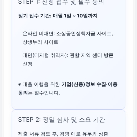
STEP 1: 신청 접수 및 필수 동의
약정 직전까지 발생
정기 접수 기간:
매월 1일 ~ 10일까지
액 수납
해야 함 (미
온라인 비대면: 소상공인정책자금 사이트,
처리 소요 기간
상생누리 사이트
대면(디지털 취약자): 관할 지역 센터 방문
심사 여력에 따라
신청
소요될 수 있으므로
접수 필요
※ 대출 이행을 위한
기업(신용)정보 수집·이용
동의
는 필수입니다.
STEP 2: 정밀 심사 및 소요 기간
제출 서류 검토 후, 경영 애로 유무와 상환