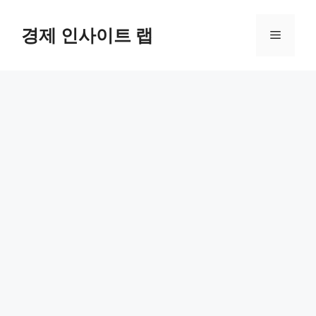
컨
텐
경제 인사이트 랩
메
츠
로
뉴
건
너
뛰
기