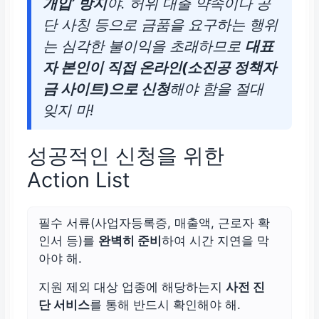
개입’ 방지
야. 허위 대출 약속이나 공
대표자 본인
이 소진공 온라인
사이트에서 직접 진행 (대리
단 사칭 등으로 금품을 요구하는 행위
인 지양)
는 심각한 불이익을 초래하므로
대표
자 본인이 직접 온라인(소진공 정책자
금 사이트)으로 신청
해야 함을 절대
잊지 마!
성공적인 신청을 위한
Action List
필수 서류(사업자등록증, 매출액, 근로자 확
인서 등)를
완벽히 준비
하여 시간 지연을 막
아야 해.
지원 제외 대상 업종에 해당하는지
사전 진
단 서비스
를 통해 반드시 확인해야 해.