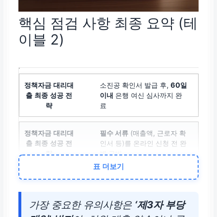
핵심 점검 사항 최종 요약 (테
이블 2)
소진공 확인서 발급 후,
60일
이내
은행 여신 심사까지 완
료
필수 서류
(매출액, 근로자 확
인서 등)를 온라인 신청 전 완
벽 구비
표 더보기
제3자 부당개입
및 알선 행위
(적발 시 지원 취소)
가장 중요한 유의사항은
‘제3자 부당