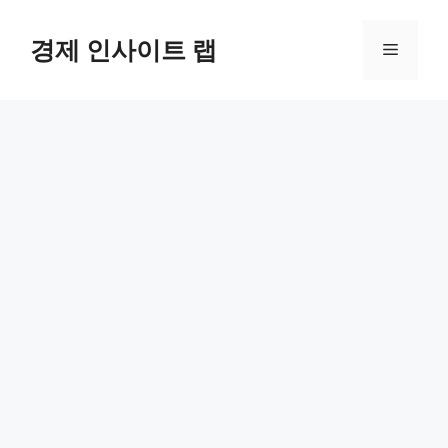
컨
텐
경제 인사이트 랩
메
츠
로
뉴
건
너
뛰
기