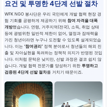
요건 및 투명한 4단계 선발 절차
지원 규모
WFK NGO 봉사단은 우리 국민에게 개발 협력 현장 경
연간 총 155명 내외 파견
(변동 가능)
험 기회를 공평하게 제공하기 위해
참여 자격을 대폭
개방
했습니다. 연령, 거주지역(전국), 소득, 취업 상태
등에 광범위한 일반적 제한이 없어, 열정과 잠재력을
정책 분야
가진 청년이라면 누구나 도전할 수 있도록 설계되었습
청년 정책 중 ‘참여권리’ 분
니다. 이는
‘참여권리’
정책 분야로서 청년들의 해외 진
야로 분류
출 및 자아실현을 독려하는 정책적 의지가 반영된 것입
니다. 이처럼 문턱은 낮지만, 선발 과정은 결코 쉽지 않
습니다. 개발 협력 전문가를 양성하기 위한
투명하고
검증된 4단계 선발 절차
를 거치기 때문이죠.