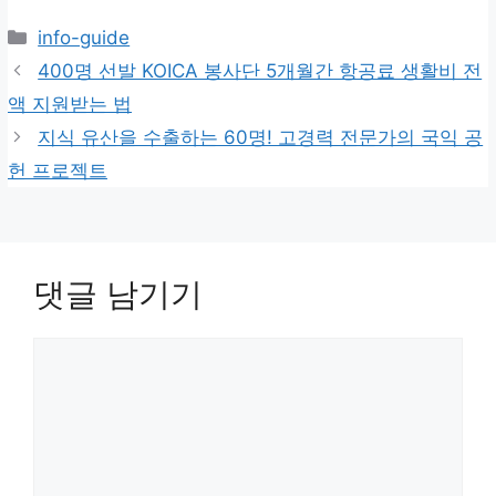
카
info-guide
테
400명 선발 KOICA 봉사단 5개월간 항공료 생활비 전
고
액 지원받는 법
리
지식 유산을 수출하는 60명! 고경력 전문가의 국익 공
헌 프로젝트
댓글 남기기
댓
글