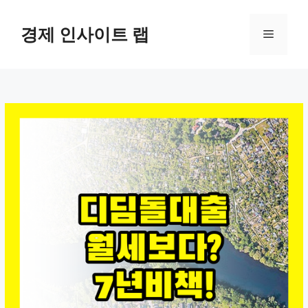
컨
텐
경제 인사이트 랩
메
츠
로
뉴
건
너
뛰
기