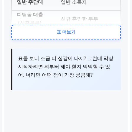
일반 소득자
신규 혼인한 부부
표 더보기
특화 지원 기간
없음
표를 보니 조금 더 실감이 나지? 그런데 막상
시작하려면 뭐부터 해야 할지 막막할 수 있
최대 7년
어. 너라면 어떤 점이 가장 궁금해?
대출 조건
금융사 기준에 따름
신혼 요건, 소득 등
특별