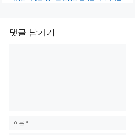
댓글 남기기
댓
글
이
름