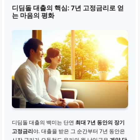
기준 충족
디딤돌 대출의 핵심: 7년 고정금리로 얻
는 마음의 평화
주거 안정성
상대적
높음 (장기간 저금리 혜
택)
디딤돌 대출의 백미는 단연
최대 7년 동안의 장기
고정금리
야. 대출을 받은 그 순간부터 7년 동안은
시장 금리가 요동쳐도 우리의 월 납입금은
계약 당