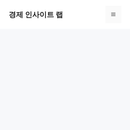
컨
텐
경제 인사이트 랩
메
츠
로
뉴
건
너
뛰
기