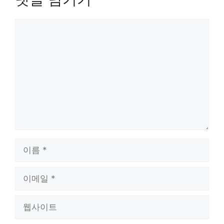
댓
글
이
름
이
메
일
웹
사