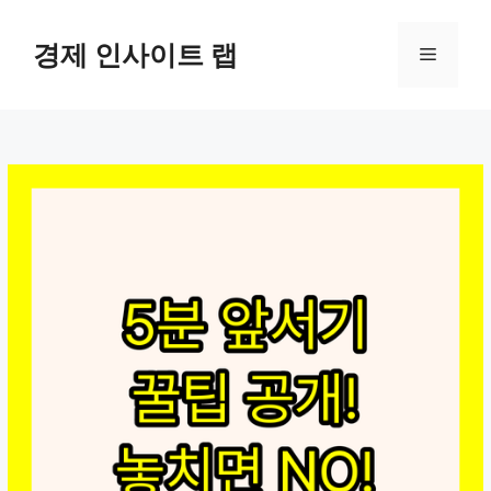
컨
텐
경제 인사이트 랩
메
츠
로
뉴
건
너
뛰
기