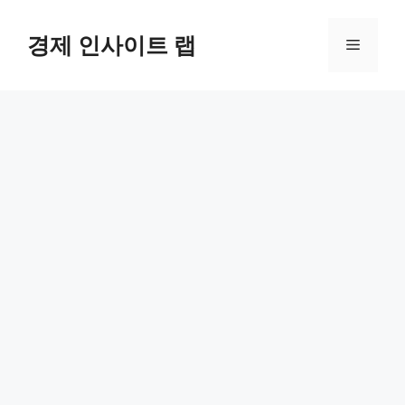
컨
텐
경제 인사이트 랩
메
츠
로
뉴
건
너
뛰
기