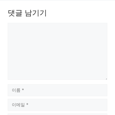
댓글 남기기
댓
글
이
름
이
메
일