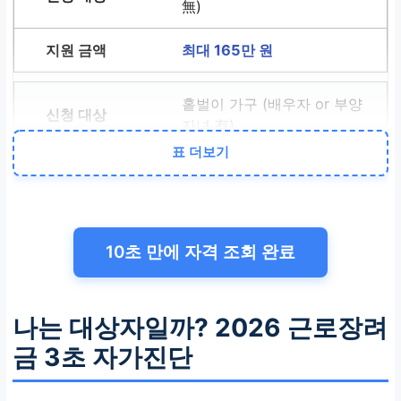
無)
최대 165만 원
홑벌이 가구 (배우자 or 부양
자녀 有)
표 더보기
최대 285만 원
2026. 5. 1.(금) ~ 6. 1.(월)
10초 만에 자격 조회 완료
기한 후 신청 시 5% 감액
홈택스(PC/모바일) · ARS 1
544-9944 · 정부24
나는 대상자일까? 2026 근로장려
금 3초 자가진단