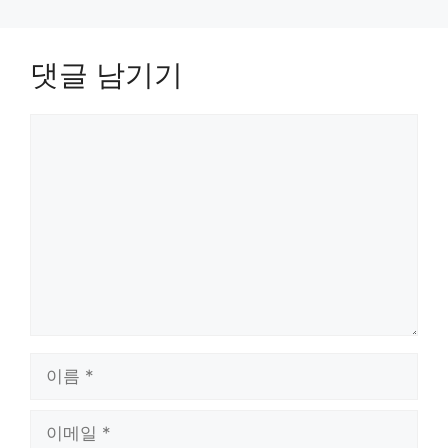
댓글 남기기
댓
글
이
름
이
메