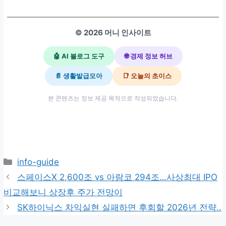
© 2026 머니 인사이트
🤖 AI 블로그 도구
🌐 경제 정보 허브
📄 생활발급모아
📑 오늘의 초이스
본 콘텐츠는 정보 제공 목적으로 작성되었습니다.
카
info-guide
테
스페이스X 2,600조 vs 아람코 294조…사상최대 IPO
고
비교해보니 상장후 주가 전망이
리
SK하이닉스 차익실현 실패하면 후회할 2026년 전략..