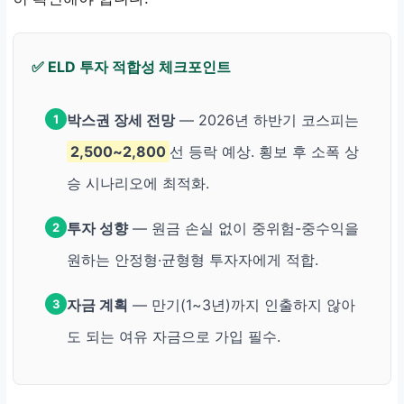
✅ ELD 투자 적합성 체크포인트
박스권 장세 전망
— 2026년 하반기 코스피는
1
2,500~2,800
선 등락 예상. 횡보 후 소폭 상
승 시나리오에 최적화.
투자 성향
— 원금 손실 없이 중위험-중수익을
2
원하는 안정형·균형형 투자자에게 적합.
자금 계획
— 만기(1~3년)까지 인출하지 않아
3
도 되는 여유 자금으로 가입 필수.