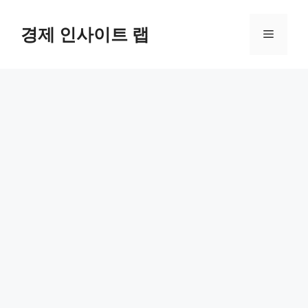
컨
텐
경제 인사이트 랩
메
츠
로
뉴
건
너
뛰
기