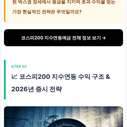
된 박스권 장세에서 원금을 지키며 초과 수익을 얻는
인
가장 현실적인 전략은 무엇일까요?
ISA 계좌 편입 가능
비과세 혜택 극대화
코스피200 지수연동예금 전체 정보 보기 →
만기(1~3년)까지 자금 묶
임
STEP 01
📈 코스피200 지수연동 수익 구조 &
2026년 증시 전략