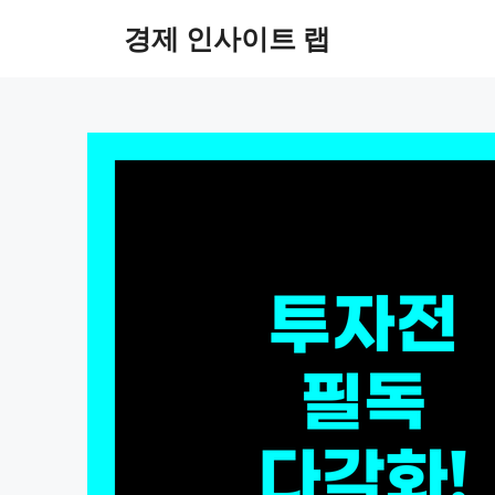
컨
경제 인사이트 랩
텐
츠
로
건
너
뛰
기