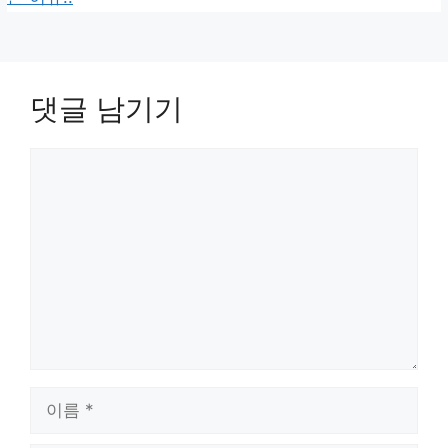
댓글 남기기
댓
글
이
름