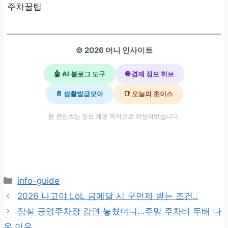
주차꿀팁
© 2026 머니 인사이트
🤖 AI 블로그 도구
🌐 경제 정보 허브
📄 생활발급모아
📑 오늘의 초이스
본 콘텐츠는 정보 제공 목적으로 작성되었습니다.
카
info-guide
테
2026 나고야 LoL 금메달 시 군면제 받는 조건..
고
잠실 공영주차장 감면 놓쳤더니…주말 주차비 두배 나
리
온 이유..