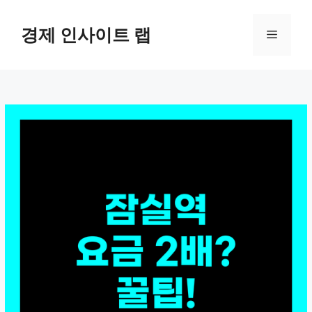
컨
텐
경제 인사이트 랩
메
츠
로
뉴
건
너
뛰
기