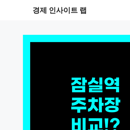
컨
경제 인사이트 랩
텐
츠
로
건
너
뛰
기