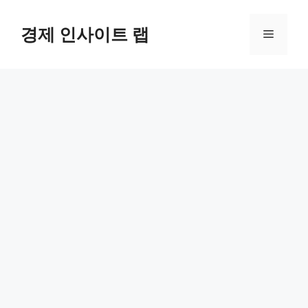
컨
텐
경제 인사이트 랩
메
츠
로
뉴
건
너
뛰
기