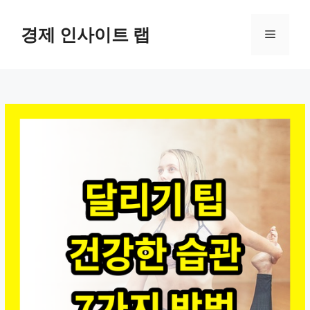
컨
텐
경제 인사이트 랩
메
츠
로
뉴
건
너
뛰
기