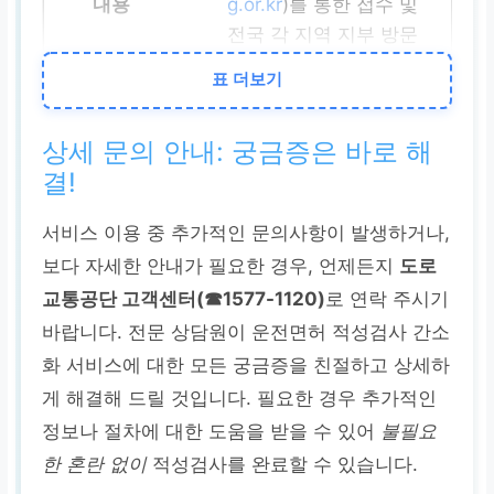
g.or.kr
)를 통한 접수 및
전국 각 지역 지부 방문
접수
표 더보기
운전면허시험장
상세 문의 안내: 궁금증은 바로 해
결!
전국 각지의 운전면허시
험장을 직접 방문하여
서비스 이용 중 추가적인 문의사항이 발생하거나,
신청 및 면허증 갱신까
보다 자세한 안내가 필요한 경우, 언제든지
도로
지 원스톱 처리 가능
교통공단 고객센터(☎1577-1120)
로 연락 주시기
바랍니다. 전문 상담원이 운전면허 적성검사 간소
경찰서
화 서비스에 대한 모든 궁금증을 친절하고 상세하
게 해결해 드릴 것입니다. 필요한 경우 추가적인
가까운 경찰서 민원실을
정보나 절차에 대한 도움을 받을 수 있어
불필요
방문하여 접수 및 관련
한 혼란 없이
적성검사를 완료할 수 있습니다.
업무 처리 가능