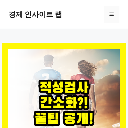
컨
텐
경제 인사이트 랩
메
츠
로
뉴
건
너
뛰
기